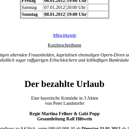
Freitag
06.01.2012
19:00 Uhr
Samstag
07.01.2012
20:00 Uhr
Sonntag
08.01.2012
19:00 Uhr
Mitwirkende
Kurzbeschreibung
stigen alternden Frauenhelden, kapriziösen ehemaligen Opern-Diven u
hließlich sogar raffgierigen Erbschleichern und leibhaftigen Bankräu
Der bezahlte Urlaub
Eine bayerische Komödie in 3 Akten
von Peter Landstorfer
Regie Martina Fellner & Gabi Popp
Gesamtleitung Ralf Hiltwein
stellung zu 8 €/Stck. unter 089 60 988 30 ab
Dienstag 31.01.2012
ab 1