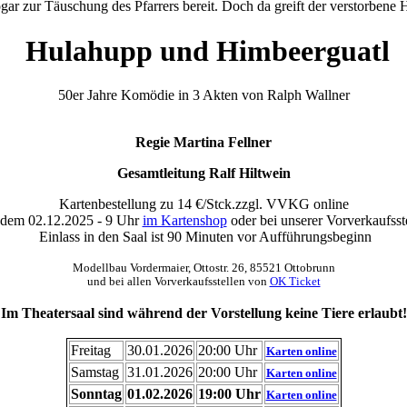
ogar zur Täuschung des Pfarrers bereit. Doch da greift der verstorben
Hulahupp und Himbeerguatl
50er Jahre Komödie in 3 Akten von Ralph Wallner
Regie Martina Fellner
Gesamtleitung Ralf Hiltwein
Kartenbestellung zu 14 €/Stck.zzgl. VVKG online
 dem 02.12.2025 - 9 Uhr
im Kartenshop
oder bei unserer Vorverkaufsst
Einlass in den Saal ist 90 Minuten vor Aufführungsbeginn
Modellbau Vordermaier, Ottostr. 26, 85521 Ottobrunn
und bei allen Vorverkaufsstellen von
OK Ticket
Im Theatersaal sind während der Vorstellung keine Tiere erlaubt!
Freitag
30.01.2026
20:00 Uhr
Karten online
Samstag
31.01.2026
20:00 Uhr
Karten online
Sonntag
01.02.2026
19:00 Uhr
Karten online